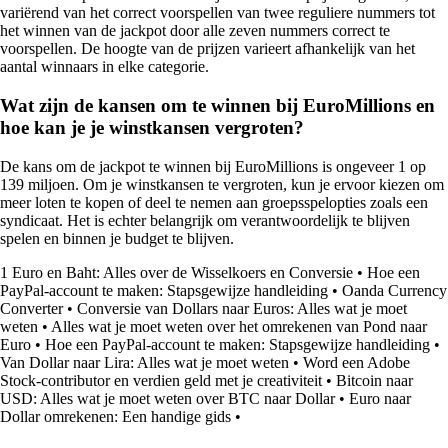
variërend van het correct voorspellen van twee reguliere nummers tot
het winnen van de jackpot door alle zeven nummers correct te
voorspellen. De hoogte van de prijzen varieert afhankelijk van het
aantal winnaars in elke categorie.
Wat zijn de kansen om te winnen bij EuroMillions en
hoe kan je je winstkansen vergroten?
De kans om de jackpot te winnen bij EuroMillions is ongeveer 1 op
139 miljoen. Om je winstkansen te vergroten, kun je ervoor kiezen om
meer loten te kopen of deel te nemen aan groepsspelopties zoals een
syndicaat. Het is echter belangrijk om verantwoordelijk te blijven
spelen en binnen je budget te blijven.
1 Euro en Baht: Alles over de Wisselkoers en Conversie
•
Hoe een
PayPal-account te maken: Stapsgewijze handleiding
•
Oanda Currency
Converter
•
Conversie van Dollars naar Euros: Alles wat je moet
weten
•
Alles wat je moet weten over het omrekenen van Pond naar
Euro
•
Hoe een PayPal-account te maken: Stapsgewijze handleiding
•
Van Dollar naar Lira: Alles wat je moet weten
•
Word een Adobe
Stock-contributor en verdien geld met je creativiteit
•
Bitcoin naar
USD: Alles wat je moet weten over BTC naar Dollar
•
Euro naar
Dollar omrekenen: Een handige gids
•