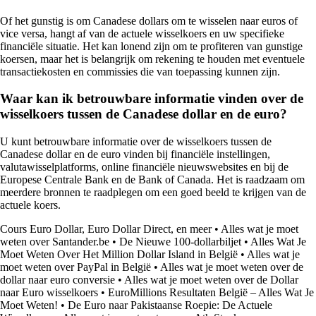
Of het gunstig is om Canadese dollars om te wisselen naar euros of
vice versa, hangt af van de actuele wisselkoers en uw specifieke
financiële situatie. Het kan lonend zijn om te profiteren van gunstige
koersen, maar het is belangrijk om rekening te houden met eventuele
transactiekosten en commissies die van toepassing kunnen zijn.
Waar kan ik betrouwbare informatie vinden over de
wisselkoers tussen de Canadese dollar en de euro?
U kunt betrouwbare informatie over de wisselkoers tussen de
Canadese dollar en de euro vinden bij financiële instellingen,
valutawisselplatforms, online financiële nieuwswebsites en bij de
Europese Centrale Bank en de Bank of Canada. Het is raadzaam om
meerdere bronnen te raadplegen om een goed beeld te krijgen van de
actuele koers.
Cours Euro Dollar, Euro Dollar Direct, en meer
•
Alles wat je moet
weten over Santander.be
•
De Nieuwe 100-dollarbiljet
•
Alles Wat Je
Moet Weten Over Het Million Dollar Island in België
•
Alles wat je
moet weten over PayPal in België
•
Alles wat je moet weten over de
dollar naar euro conversie
•
Alles wat je moet weten over de Dollar
naar Euro wisselkoers
•
EuroMillions Resultaten België – Alles Wat Je
Moet Weten!
•
De Euro naar Pakistaanse Roepie: De Actuele