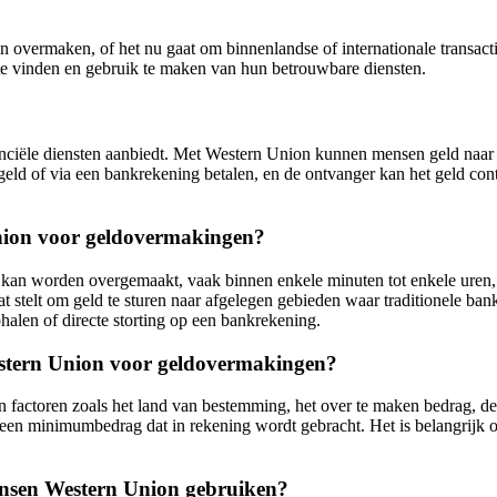
 overmaken, of het nu gaat om binnenlandse of internationale transacti
te vinden en gebruik te maken van hun betrouwbare diensten.
ciële diensten aanbiedt. Met Western Union kunnen mensen geld naar bij
eld of via een bankrekening betalen, en de ontvanger kan het geld con
Union voor geldovermakingen?
an worden overgemaakt, vaak binnen enkele minuten tot enkele uren, a
 stelt om geld te sturen naar afgelegen gebieden waar traditionele ban
halen of directe storting op een bankrekening.
estern Union voor geldovermakingen?
n factoren zoals het land van bestemming, het over te maken bedrag, 
een minimumbedrag dat in rekening wordt gebracht. Het is belangrijk o
nsen Western Union gebruiken?