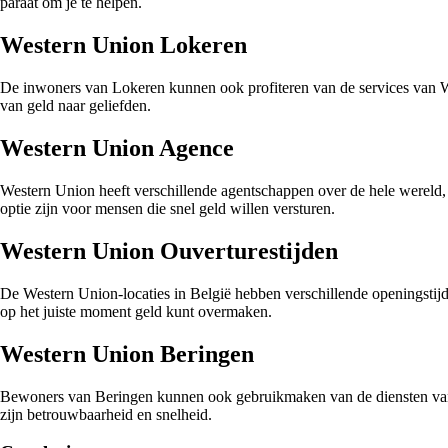
paraat om je te helpen.
Western Union Lokeren
De inwoners van Lokeren kunnen ook profiteren van de services van We
van geld naar geliefden.
Western Union Agence
Western Union heeft verschillende agentschappen over de hele wereld,
optie zijn voor mensen die snel geld willen versturen.
Western Union Ouverturestijden
De Western Union-locaties in België hebben verschillende openingstijde
op het juiste moment geld kunt overmaken.
Western Union Beringen
Bewoners van Beringen kunnen ook gebruikmaken van de diensten van W
zijn betrouwbaarheid en snelheid.