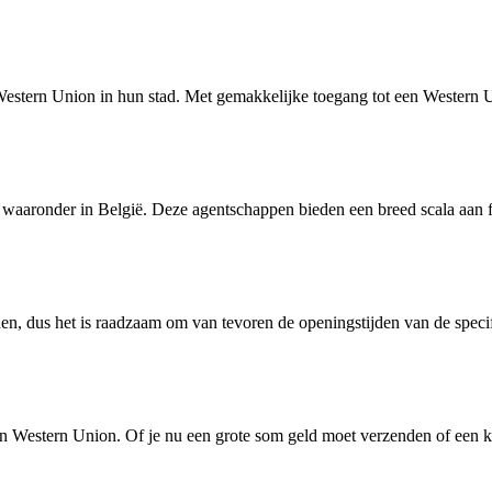
stern Union in hun stad. Met gemakkelijke toegang tot een Western Un
 waaronder in België. Deze agentschappen bieden een breed scala aan f
n, dus het is raadzaam om van tevoren de openingstijden van de specifi
estern Union. Of je nu een grote som geld moet verzenden of een klei