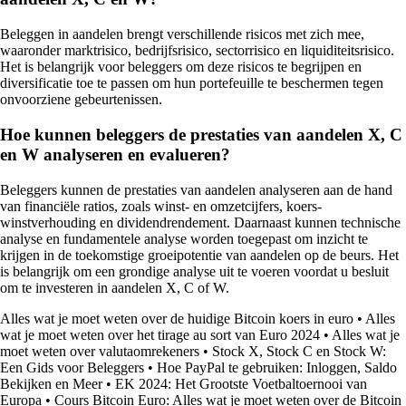
Beleggen in aandelen brengt verschillende risicos met zich mee,
waaronder marktrisico, bedrijfsrisico, sectorrisico en liquiditeitsrisico.
Het is belangrijk voor beleggers om deze risicos te begrijpen en
diversificatie toe te passen om hun portefeuille te beschermen tegen
onvoorziene gebeurtenissen.
Hoe kunnen beleggers de prestaties van aandelen X, C
en W analyseren en evalueren?
Beleggers kunnen de prestaties van aandelen analyseren aan de hand
van financiële ratios, zoals winst- en omzetcijfers, koers-
winstverhouding en dividendrendement. Daarnaast kunnen technische
analyse en fundamentele analyse worden toegepast om inzicht te
krijgen in de toekomstige groeipotentie van aandelen op de beurs. Het
is belangrijk om een grondige analyse uit te voeren voordat u besluit
om te investeren in aandelen X, C of W.
Alles wat je moet weten over de huidige Bitcoin koers in euro
•
Alles
wat je moet weten over het tirage au sort van Euro 2024
•
Alles wat je
moet weten over valutaomrekeners
•
Stock X, Stock C en Stock W:
Een Gids voor Beleggers
•
Hoe PayPal te gebruiken: Inloggen, Saldo
Bekijken en Meer
•
EK 2024: Het Grootste Voetbaltoernooi van
Europa
•
Cours Bitcoin Euro: Alles wat je moet weten over de Bitcoin