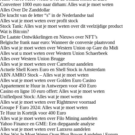
Converteer 1000 euro naar dirham: Alles wat je moet weten
Alles Over De Zanddollar
De kracht van de letter “s” in de Nederlandse taal
Alles wat je moet weten over profit stock
Stock Tank: Alles wat je moet weten over dit veelzijdige product
Wat is Bitcoin?
De Laatste Ontwikkelingen en Nieuws over NFT’s
Belgische frank naar euro: Wanneer de conversie plaatsvond
Alles wat je moet weten over Western Union op Gare du Midi
Alles wat u moet weten over Western Union Schaerbeek
Alles over Western Union Brugge
Alles wat je moet weten over Carrefour aandelen
Actuele Shell Koers Euro en Shell Stock in Amsterdam
ABN AMRO Stock – Alles wat je moet weten
Alles wat je moet weten over Golden Euro Casino
Appartement te Huur in Antwerpen voor 450 Euro
Casino en ligne 10 euro offert: Alles wat je moet weten
Unifiedpost Stock: Alles wat je moet weten
Alles wat je moet weten over Rightmove voorraad
Groupe F Euro 2024: Alles wat je moet weten
Te Huur in Kortrijk voor 400 Euro
Alles wat je moet weten over Filo Mining aandelen
Yahoo Finance en GME: Een diepgaande analyse
Alles wat je moet weten over Lanxess aandelen
Alles Wat Je Moet Weten Over Plug Power Aandelen | Forum