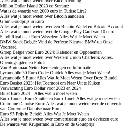
Alles wat je moet weten over Bitcoin Mining
Million Dollar Island 2023 en Streamz
Wat is de waarde van 2000 euro in Turkse Lira?
Alles wat je moet weten over Bitcoin aandelen
Gram Goudprijs in Euro
Alles wat je moet weten over een Bitcoin Wallet en Bitcoin Account
Alles wat je moet weten over de Google Play Card van 10 euro
Saudi Riyal naar Euro Wisselen: Alles Wat Je Moet Weten
BMW Stock België: Vind de Perfecte Nieuwe BMW uit Onze
Voorraad
Groep België voor Euro 2024: Kalender en Opponenten
Alles wat je moet weten over Western Union Charleroi: Adres,
Openingstijden en Foto’s
Van Bruto naar Netto: Berekeningen en Informatie
Lycamobile 30 Euro Code: Ontdek Alles wat je Moet Weten!
Lycamobile 5 Euro: Alles Wat Je Moet Weten Over Deze Bundel
Euro Basket 2023: Het Toernooi om Naar Uit te Kijken
Verwachting Euro Dollar voor 2023 en 2024
Billet Euro 2024 – Alles wat u moet weten
Euro Tunnel, Euro Shuttle en Euro Tunel: Alles wat je moet weten
Couronne Danoise Euro: Alles wat je moet weten over de conversie
van Couronne Danoise naar Euro
Euro 95 Prijs in België: Alles Wat Je Moet Weten
Alles wat je moet weten over convertisseur euro en deviezen euro
De waarde van Krugerrand in Euro en de Goudprijs