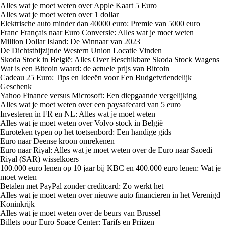
Alles wat je moet weten over Apple Kaart 5 Euro
Alles wat je moet weten over 1 dollar
Elektrische auto minder dan 40000 euro: Premie van 5000 euro
Franc Français naar Euro Conversie: Alles wat je moet weten
Million Dollar Island: De Winnaar van 2023
De Dichtstbijzijnde Western Union Locatie Vinden
Skoda Stock in België: Alles Over Beschikbare Skoda Stock Wagens
Wat is een Bitcoin waard: de actuele prijs van Bitcoin
Cadeau 25 Euro: Tips en Ideeën voor Een Budgetvriendelijk
Geschenk
Yahoo Finance versus Microsoft: Een diepgaande vergelijking
Alles wat je moet weten over een paysafecard van 5 euro
Investeren in FR en NL: Alles wat je moet weten
Alles wat je moet weten over Volvo stock in België
Euroteken typen op het toetsenbord: Een handige gids
Euro naar Deense kroon omrekenen
Euro naar Riyal: Alles wat je moet weten over de Euro naar Saoedi
Riyal (SAR) wisselkoers
100.000 euro lenen op 10 jaar bij KBC en 400.000 euro lenen: Wat je
moet weten
Betalen met PayPal zonder creditcard: Zo werkt het
Alles wat je moet weten over nieuwe auto financieren in het Verenigd
Koninkrijk
Alles wat je moet weten over de beurs van Brussel
Billets pour Euro Space Center: Tarifs en Prijzen