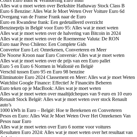
Cours Euro Baht & Verandering Euro Bath
Alles wat u moet weten over Berkshire Hathaway Stock Class B
Euro 6 Benzine: Alles Wat Je Moet Weten Over Voiture Euro 6d
Overgang van de Franse Frank naar de Euro
Euro en Rwandese frank: Een gedetailleerd overzicht
Benzineprijs in België voor Euro 95: Alles wat je moet weten
Alles wat je moet weten over de halvering van Bitcoin in 2024
Alles wat je moet weten over de Roemeense Valuta: De RON
Euro naar Peso Chileno: Een Complete Gids
Convertor Euro Lei: Omrekenen, Converteren en Meer
De Noorse Kroon naar Euro Conversie: Alles wat je moet weten
Alles wat je moet weten over de prijs van een Euro pallet
Euro 5 en Euro 6 Normen in Wallonië en België
Verschil tussen Euro 95 en Euro 98 benzine
Eliminatoire Euro 2024 Classement en Meer: Alles wat je moet Weten
Watchlist Google Finance: Effectief Je Financiën Beheren
Euro teken op je MacBook: Alles wat je moet weten
Alles wat je moet weten over maaltijdcheques van 9 euro en 10 euro
Renault Stock België: Alles wat je moet weten over stock Renault
auto’s
1000 kWh in Euro – België: Hoe te Berekenen en Converteren
Pesos en Euro: Alles Wat Je Moet Weten Over Het Omrekenen Van
Pesos naar Euro
Alles wat je moet weten over Euro 6 norme voor voitures
Resultaten Euro 2024: Alles wat je moet weten over het resultaat van