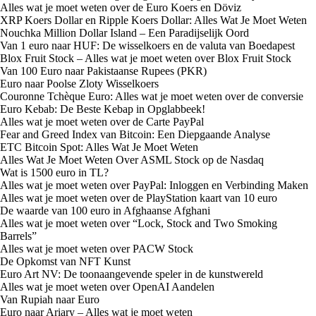
Alles wat je moet weten over de Euro Koers en Döviz
XRP Koers Dollar en Ripple Koers Dollar: Alles Wat Je Moet Weten
Nouchka Million Dollar Island – Een Paradijselijk Oord
Van 1 euro naar HUF: De wisselkoers en de valuta van Boedapest
Blox Fruit Stock – Alles wat je moet weten over Blox Fruit Stock
Van 100 Euro naar Pakistaanse Rupees (PKR)
Euro naar Poolse Zloty Wisselkoers
Couronne Tchèque Euro: Alles wat je moet weten over de conversie
Euro Kebab: De Beste Kebap in Opglabbeek!
Alles wat je moet weten over de Carte PayPal
Fear and Greed Index van Bitcoin: Een Diepgaande Analyse
ETC Bitcoin Spot: Alles Wat Je Moet Weten
Alles Wat Je Moet Weten Over ASML Stock op de Nasdaq
Wat is 1500 euro in TL?
Alles wat je moet weten over PayPal: Inloggen en Verbinding Maken
Alles wat je moet weten over de PlayStation kaart van 10 euro
De waarde van 100 euro in Afghaanse Afghani
Alles wat je moet weten over “Lock, Stock and Two Smoking
Barrels”
Alles wat je moet weten over PACW Stock
De Opkomst van NFT Kunst
Euro Art NV: De toonaangevende speler in de kunstwereld
Alles wat je moet weten over OpenAI Aandelen
Van Rupiah naar Euro
Euro naar Ariary – Alles wat je moet weten