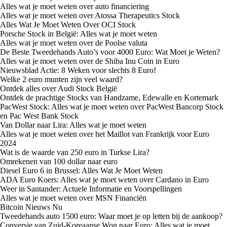
Alles wat je moet weten over auto financiering
Alles wat je moet weten over Atossa Therapeutics Stock
Alles Wat Je Moet Weten Over OCI Stock
Porsche Stock in België: Alles wat je moet weten
Alles wat je moet weten over de Poolse valuta
De Beste Tweedehands Auto’s voor 4000 Euro: Wat Moet je Weten?
Alles wat je moet weten over de Shiba Inu Coin in Euro
Nieuwsblad Actie: 8 Weken voor slechts 8 Euro!
Welke 2 euro munten zijn veel waard?
Ontdek alles over Audi Stock België
Ontdek de prachtige Stocks van Handzame, Edewalle en Kortemark
PacWest Stock: Alles wat je moet weten over PacWest Bancorp Stock
en Pac West Bank Stock
Van Dollar naar Lira: Alles wat je moet weten
Alles wat je moet weten over het Maillot van Frankrijk voor Euro
2024
Wat is de waarde van 250 euro in Turkse Lira?
Omrekenen van 100 dollar naar euro
Diesel Euro 6 in Brussel: Alles Wat Je Moet Weten
ADA Euro Koers: Alles wat je moet weten over Cardano in Euro
Weer in Santander: Actuele Informatie en Voorspellingen
Alles wat je moet weten over MSN Financiën
Bitcoin Nieuws Nu
Tweedehands auto 1500 euro: Waar moet je op letten bij de aankoop?
Conversie van Zuid-Koreaanse Won naar Euro: Alles wat je moet