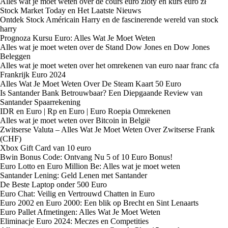
Alles wat je moet weten over de cours euro zloty en kurs euro zł
Stock Market Today en Het Laatste Nieuws
Ontdek Stock Américain Harry en de fascinerende wereld van stock
harry
Prognoza Kursu Euro: Alles Wat Je Moet Weten
Alles wat je moet weten over de Stand Dow Jones en Dow Jones
Beleggen
Alles wat je moet weten over het omrekenen van euro naar franc cfa
Frankrijk Euro 2024
Alles Wat Je Moet Weten Over De Steam Kaart 50 Euro
Is Santander Bank Betrouwbaar? Een Diepgaande Review van
Santander Spaarrekening
IDR en Euro | Rp en Euro | Euro Roepia Omrekenen
Alles wat je moet weten over Bitcoin in België
Zwitserse Valuta – Alles Wat Je Moet Weten Over Zwitserse Frank
(CHF)
Xbox Gift Card van 10 euro
Bwin Bonus Code: Ontvang Nu 5 of 10 Euro Bonus!
Euro Lotto en Euro Million Be: Alles wat je moet weten
Santander Lening: Geld Lenen met Santander
De Beste Laptop onder 500 Euro
Euro Chat: Veilig en Vertrouwd Chatten in Euro
Euro 2002 en Euro 2000: Een blik op Brecht en Sint Lenaarts
Euro Pallet Afmetingen: Alles Wat Je Moet Weten
Eliminacje Euro 2024: Meczes en Competities