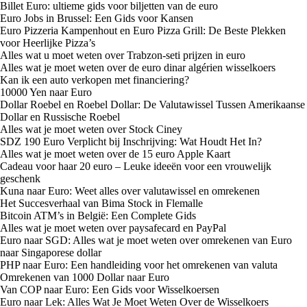
Billet Euro: ultieme gids voor biljetten van de euro
Euro Jobs in Brussel: Een Gids voor Kansen
Euro Pizzeria Kampenhout en Euro Pizza Grill: De Beste Plekken
voor Heerlijke Pizza’s
Alles wat u moet weten over Trabzon-seti prijzen in euro
Alles wat je moet weten over de euro dinar algérien wisselkoers
Kan ik een auto verkopen met financiering?
10000 Yen naar Euro
Dollar Roebel en Roebel Dollar: De Valutawissel Tussen Amerikaanse
Dollar en Russische Roebel
Alles wat je moet weten over Stock Ciney
SDZ 190 Euro Verplicht bij Inschrijving: Wat Houdt Het In?
Alles wat je moet weten over de 15 euro Apple Kaart
Cadeau voor haar 20 euro – Leuke ideeën voor een vrouwelijk
geschenk
Kuna naar Euro: Weet alles over valutawissel en omrekenen
Het Succesverhaal van Bima Stock in Flemalle
Bitcoin ATM’s in België: Een Complete Gids
Alles wat je moet weten over paysafecard en PayPal
Euro naar SGD: Alles wat je moet weten over omrekenen van Euro
naar Singaporese dollar
PHP naar Euro: Een handleiding voor het omrekenen van valuta
Omrekenen van 1000 Dollar naar Euro
Van COP naar Euro: Een Gids voor Wisselkoersen
Euro naar Lek: Alles Wat Je Moet Weten Over de Wisselkoers