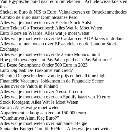
Van Egyptische pond naar euro omrekenen – Actuele wisselkoers en
tips
Shekel to Euro & NIS to Euro: Valutakoersen en Omrekenmethodes
Cambio de Euro naar Dominicaanse Peso
Alles wat je moet weten over Electro Stock Aalst
Euro Teken Op Toetsenbord: Alles Wat Je Moet Weten
Euro Koers en Waarde: Alles wat je moet weten
Alles wat je moet weten over de Cardano en ADA koers in dollars
Alles wat u moet weten over BP aandelen op de London Stock
Exchange
Alles wat je moet weten over de 2 euro Monaco munt
Hoe geld toevoegen aan PayPal en geld naar PayPal sturen?
De Beste Smartphone Onder 500 Euro in 2023
Euro Digitaal: De Toekomst van Geld?
Bitcoin: De geschiedenis van de prijs en het all time high
Financiële Vacatures: Jobkansen in de Financiële Sector
Alles over de Valuta in Finland
Alles wat je moet weten over Neosurf 5 euro
Alles wat je moet weten over een Spotify kaart van 10 euro
Stock Kooigem: Alles Wat Je Moet Weten
Euro 7: Alles wat je moet weten
Appartement te koop aan zee tot 150.000 euro
“Cumhuriyet Altını Kaç Euro?”
Alles wat je moet weten over Santander België
Santander Budget Card bij Krëfel – Alles wat je moet weten