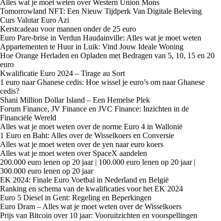
Alles wat je moet weten over Western Union Mons
Tomorrowland NFT: Een Nieuw Tijdperk Van Digitale Beleving
Curs Valutar Euro Azi
Kerstcadeau voor mannen onder de 25 euro
Euro Pare-brise in Verdun Haudainville: Alles wat je moet weten
Appartementen te Huur in Luik: Vind Jouw Ideale Woning
Hoe Orange Herladen en Opladen met Bedragen van 5, 10, 15 en 20
euro
Kwalificatie Euro 2024 – Tirage au Sort
1 euro naar Ghanese cedis: Hoe wissel je euro’s om naar Ghanese
cedis?
Shani Million Dollar Island – Een Hemelse Plek
Forum Finance, JV Finance en JVC Finance: Inzichten in de
Financiële Wereld
Alles wat je moet weten over de norme Euro 4 in Wallonië
1 Euro en Baht: Alles over de Wisselkoers en Conversie
Alles wat je moet weten over de yen naar euro koers
Alles wat je moet weten over SpaceX aandelen
200.000 euro lenen op 20 jaar | 100.000 euro lenen op 20 jaar |
300.000 euro lenen op 20 jaar
EK 2024: Finale Euro Voetbal in Nederland en België
Ranking en schema van de kwalificaties voor het EK 2024
Euro 5 Diesel in Gent: Regeling en Beperkingen
Euro Dram – Alles wat je moet weten over de Wisselkoers
Prijs van Bitcoin over 10 jaar: Vooruitzichten en voorspellingen