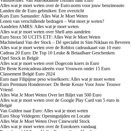
Valutawissel: Van Marokkaanse Dirham naar Euro
Alles wat je moet weten over de Euro-norm voor jouw benzineauto
Landen die de Euro gebruiken: Een overzicht
Kurs Euro Santander: Alles Wat Je Moet Weten
Lenen van verschillende bedragen – Wat moet je weten?
Aandelen AMRS: Alles wat je moet weten
Alles wat je moet weten over Shell ams aandelen
Euro Stoxx 50 UCITS ETF: Alles Wat Je Moet Weten
Machineland Van der Stock – Dé specialist in Sint-Niklaas en Beveren
Alles wat je moet weten over de Roblox cadeaukaart van 10 euro
Cadeau 20 Euro: De Top 10 Leuke & Betaalbare Geschenken
Opel Stock in België
Alles wat je moet weten over Dogecoin koers in Euro
De Beste Kerstcadeau-ideeën voor Vrouwen onder 15 Euro
Classement België Euro 2024
Euro naar Filipijnse peso wisselkoers: Alles wat je moet weten
Euro Premium Hondenvoer: De Beste Keuze Voor Jouw Trouwe
Vriend
Alles Wat Je Moet Weten Over het Biljet van 500 Euro
Alles wat je moet weten over de Google Play Card van 5 euro in
België
Van Gulden naar Euro: Alles wat je moet weten
Euro Shop Veldegem: Openingstijden en Locatie
Alles Wat Je Moet Weten Over Cineworld Stock
Alles wat je moet weten over de Eurokoers vandaag