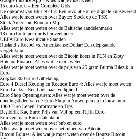
Google Finance App – Alles wat je moet weten
15 euro kaç tl – Een Complete Gids
De opkomst van Blur NFT’s: Een revolutie in de digitale kunstwereld
Alles wat je moet weten over Baytex Stock op de TSX
Stock Americain Rondom Mij
Alles wat je moet weten over de Baltische aandelenmarkt
18 euro bruto per uur is hoeveel netto
UEFA Euro Kwalificatie Standen
Rusland’s Roebel vs. Amerikaanse Dollar: Een diepgaande
vergelijking
Alles wat je moet weten over de Bitcoin koers in PLN en Złoty
Hainaut Finance: Alles wat je moet weten
Alles wat je moet weten over de prijs van 25 gram Burma Bilezik in
Euro
Zorgkas 300 Euro Uitbetaling
Euro 4 Diesel Keuring en Roettest Euro 4: Alles wat je moet weten
Euro Locks – Een Gids naar Veiligheid
Euro Shop Openingsuren: Alles wat je moet weten over de
openingstijden van de Euro Shop in Antwerpen en in jouw buurt
1000 Euro Lenen: Informatie en Tips
Beşibirlik Kaç Euro: Prijs van Vijf op een Rij in Euro
Eurocent naar Euro Calculator
Alles wat je moet weten over bnb en euro
Alles wat je moet weten over het minen van Bitcoin
Bitcoin Bourse: Alles wat je moet weten over de Bourse Bitcoin