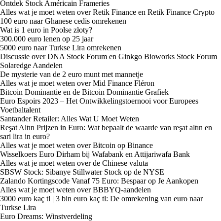
Ontdek Stock Américain Frameries
Alles wat je moet weten over Retik Finance en Retik Finance Crypto
100 euro naar Ghanese cedis omrekenen
Wat is 1 euro in Poolse złoty?
300.000 euro lenen op 25 jaar
5000 euro naar Turkse Lira omrekenen
Discussie over DNA Stock Forum en Ginkgo Bioworks Stock Forum
Solaredge Aandelen
De mysterie van de 2 euro munt met mannetje
Alles wat je moet weten over Mid Finance Fléron
Bitcoin Dominantie en de Bitcoin Dominantie Grafiek
Euro Espoirs 2023 – Het Ontwikkelingstoernooi voor Europees
Voetbaltalent
Santander Retailer: Alles Wat U Moet Weten
Reşat Altın Prijzen in Euro: Wat bepaalt de waarde van reşat altın en
sari lira in euro?
Alles wat je moet weten over Bitcoin op Binance
Wisselkoers Euro Dirham bij Wafabank en Attijariwafa Bank
Alles wat je moet weten over de Chinese valuta
SBSW Stock: Sibanye Stillwater Stock op de NYSE
Zalando Kortingscode Vanaf 75 Euro: Bespaar op Je Aankopen
Alles wat je moet weten over BBBYQ-aandelen
3000 euro kaç tl | 3 bin euro kaç tl: De omrekening van euro naar
Turkse Lira
Euro Dreams: Winstverdeling