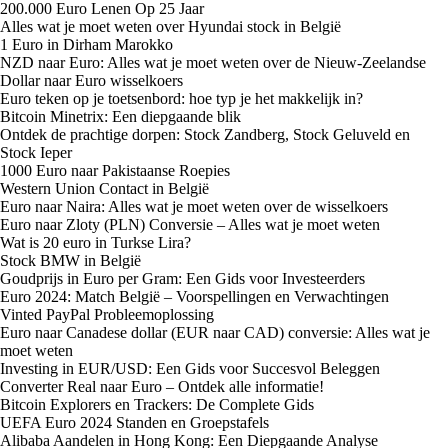
200.000 Euro Lenen Op 25 Jaar
Alles wat je moet weten over Hyundai stock in België
1 Euro in Dirham Marokko
NZD naar Euro: Alles wat je moet weten over de Nieuw-Zeelandse
Dollar naar Euro wisselkoers
Euro teken op je toetsenbord: hoe typ je het makkelijk in?
Bitcoin Minetrix: Een diepgaande blik
Ontdek de prachtige dorpen: Stock Zandberg, Stock Geluveld en
Stock Ieper
1000 Euro naar Pakistaanse Roepies
Western Union Contact in België
Euro naar Naira: Alles wat je moet weten over de wisselkoers
Euro naar Zloty (PLN) Conversie – Alles wat je moet weten
Wat is 20 euro in Turkse Lira?
Stock BMW in België
Goudprijs in Euro per Gram: Een Gids voor Investeerders
Euro 2024: Match België – Voorspellingen en Verwachtingen
Vinted PayPal Probleemoplossing
Euro naar Canadese dollar (EUR naar CAD) conversie: Alles wat je
moet weten
Investing in EUR/USD: Een Gids voor Succesvol Beleggen
Converter Real naar Euro – Ontdek alle informatie!
Bitcoin Explorers en Trackers: De Complete Gids
UEFA Euro 2024 Standen en Groepstafels
Alibaba Aandelen in Hong Kong: Een Diepgaande Analyse