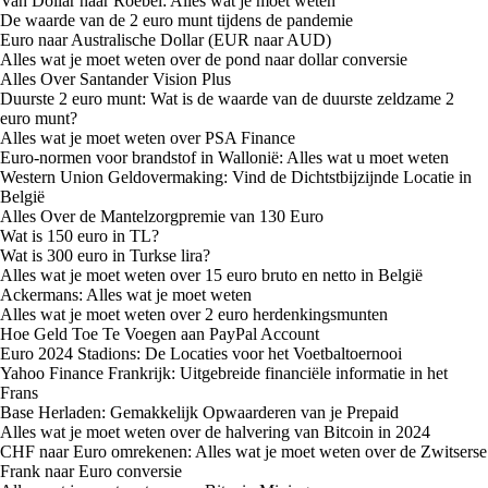
Van Dollar naar Roebel: Alles wat je moet weten
De waarde van de 2 euro munt tijdens de pandemie
Euro naar Australische Dollar (EUR naar AUD)
Alles wat je moet weten over de pond naar dollar conversie
Alles Over Santander Vision Plus
Duurste 2 euro munt: Wat is de waarde van de duurste zeldzame 2
euro munt?
Alles wat je moet weten over PSA Finance
Euro-normen voor brandstof in Wallonië: Alles wat u moet weten
Western Union Geldovermaking: Vind de Dichtstbijzijnde Locatie in
België
Alles Over de Mantelzorgpremie van 130 Euro
Wat is 150 euro in TL?
Wat is 300 euro in Turkse lira?
Alles wat je moet weten over 15 euro bruto en netto in België
Ackermans: Alles wat je moet weten
Alles wat je moet weten over 2 euro herdenkingsmunten
Hoe Geld Toe Te Voegen aan PayPal Account
Euro 2024 Stadions: De Locaties voor het Voetbaltoernooi
Yahoo Finance Frankrijk: Uitgebreide financiële informatie in het
Frans
Base Herladen: Gemakkelijk Opwaarderen van je Prepaid
Alles wat je moet weten over de halvering van Bitcoin in 2024
CHF naar Euro omrekenen: Alles wat je moet weten over de Zwitserse
Frank naar Euro conversie