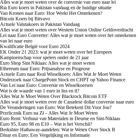
Alles wat je moet weten over de conversie van euro naar lei
Ria Euro koers in Pakistan vandaag en de huidige situatie
Van Kronen naar Euro: Hoe Werkt Het Omrekenen?
Bitcoin Koers bij Bitvavo
Actuele Valutakoers in Pakistan Vandaag
Alles wat je moet weten over Western Union Online Geldoverdracht
Lei naar Euro Converter: Alles wat je moet weten over het omrekenen
van lei naar euro
Kwalificatie België voor Euro 2024
EK Onder 21 2023: wat je moet weten over het Europees
Kampioenschap voor spelers onder de 21 jaar
Euro Shop Sint Niklaas: Alles wat je moet weten
Ethereum naar Euro: Prijsanalyse en Prognose
Actuele Euro naar Real Wisselkoers: Alles Wat Je Moet Weten
Onderzoek naar ChargePoint Stock en CHPT op Yahoo Finance
Van Lei naar Euro: Conversie en Wisselkoersen
Wat is de waarde van 1 euro in lira en tl?
Alles Wat Je Moet Weten Over Blackrock Bitcoin ETF
Alles wat je moet weten over de Canadese dollar conversie naar euro
De Veranderingen van Euro: Wat Betekent Dit Voor Jou?
Przelicznik Euro na Zł – Alles Wat Je Moet Weten
Euro Rent: Verhuur van Materialen in Deurne en Sint-Niklaas
Euro 95, Euro 98 en E10 – Wat is het Verschil?
Berkshire Hathaway-aandelen: Wat te Weten Over Stock B
Dinar en Euro: Een Vergelijking en Informatie