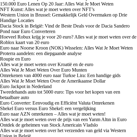
150.000 Euro Lenen Op 20 Jaar: Alles Wat Je Moet Weten
NFT Kunst: Alles wat je moet weten over NFT’s
Western Union in Brussel: Gemakkelijk Geld Overmaken op Drie
Handige Locaties
Dacia Stock in België: Vind de Beste Deals voor de Dacia Sandero
Pond naar Euro Converteren
Hoeveel Robux krijg je voor 20 euro? Alles wat je moet weten over de
Roblox kaart van 20 euro
Euro naar Noorse Kroon (NOK) Wisselen: Alles Wat Je Moet Weten
Proterra aandelen: een diepgaande analyse
Roupie en Euro
Alles wat je moet weten over Kroatië en de euro
Alles Wat Je Moet Weten Over Euro Munten
Omrekenen van 4000 euro naar Turkse Lira: Een handige gids
Alles Wat Je Moet Weten Over de Amerikaanse Dollar
Euro Jackpot in Nederland
Tweedehands auto tot 5000 euro: Tips voor het kopen van een
betaalbare auto
Euro Converter: Eenvoudig en Efficiënt Valuta Omrekenen
Shekel Euro versus Euro Shekel: een vergelijking
Euro naar AZN omrekenen – Alles wat je moet weten!
Alles wat je moet weten over de prijs van een Yarım Altın in Euro
Ontdek de geheimen van Stock Americain Vladslo
Alles wat je moet weten over het verzenden van geld via Western
Union in België