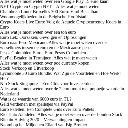
Alles wat je moet weten over een Google Play 15 euro kaart
NFT Crypto en Crypto NFT – Alles wat je moet weten
Chambre à Louer Bruxelles 300 Euro: Vind Betaalbare
Woonmogelijkheden in de Belgische Hoofdstad
Crypto Koers Live Euro: Volg de Actuele Cryptocurrency Koers in
Euro
Alles wat je moet weten over een ton euro
Euro Lek: Oorzaken, Gevolgen en Oplossingen
Euro naar Peso Mexicano: Alles wat je moet weten over de
wisselkoers tussen de euro en de Mexicaanse peso
Pesos Colombien Euro | Euro Pesos Colombien
PayPal Betalen in Termijnen: Alles wat je moet weten
Alles wat je moet weten over poe currency kopen
Stock Verkoop en Uitverkoop
Lycamobile 30 Euro Bundle: Wat Zijn de Voordelen en Hoe Werkt
Het?
Nio Stock Singapore – Een Gids voor Investeerders
Alles wat je moet weten over de 2 euro munt met poppetje waarde in
Nederland
Wat is de waarde van 6000 euro in TL?
Geld verdienen met spelletjes via PayPal
Euro Paletten: Een Complete Gids over Euro Pallets
Rio Tinto Aandelen: Alles wat je moet weten over de London Stock
Bitcoin Halving 2020 – Verwachting en Impact
Naomi op het Miljoenen Eiland van Big Brother