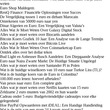
weten
Euro Shop Maldegem
RenQ Finance: Financiële Oplossingen voor Succes
De Vergelijking tussen 1 euro en dirham Marocain
Omrekenen van 50000 euro naar yen
Dinar Algerien en Euro: Een Vergelijking van Valuta’s
Alles Wat Je Moet Weten Over Galaxy Digital Stock
Alles wat je moet weten over Biocartis aandelen
Bitcoin Koers Grafiek 10 Jaar: Een Analyse van de Lange Termijn
Alles wat je moet weten over Bitcoin Live
Alles Wat Je Moet Weten Over Coinmarketcap Euro
Ontdek alles over het dollar teken
Bud Light en Anheuser Busch Aandelen: Een Diepgaande Analyse
Euro naar Naira Zwarte Markt: De Huidige Situatie Uitgelegd
Alles wat je moet weten over Santander Pl in Polen
Wat is de huidige wisselkoers van 10 euro naar Turkse Lira (TL)?
Wat is de huidige koers van de Euro in Colombia?
100.000 euro lenen: hoeveel afbetalen?
Van pesos naar euro: Een complete gids
Alles wat je moet weten over Netflix kaarten van 15 euro
Zeldzame 2 euro munten van 2002 en hun waarde
Cadeau onder 5 euro: Budgetvriendelijke cadeautjes voor elke
gelegenheid
Hoe PayPal Opwaarderen met iDEAL: Een Handige Handleiding
Wat is de prijs van een gram 24-karaats goud in euro?