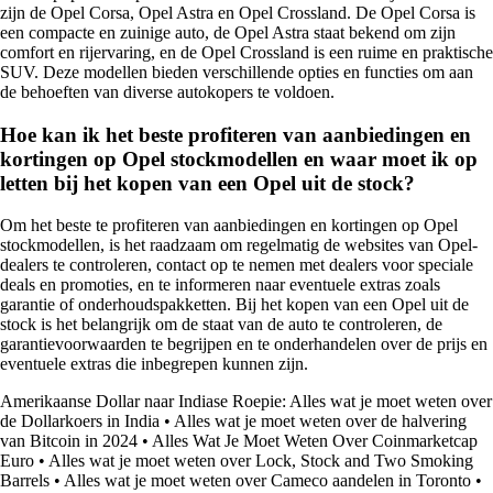
zijn de Opel Corsa, Opel Astra en Opel Crossland. De Opel Corsa is
een compacte en zuinige auto, de Opel Astra staat bekend om zijn
comfort en rijervaring, en de Opel Crossland is een ruime en praktische
SUV. Deze modellen bieden verschillende opties en functies om aan
de behoeften van diverse autokopers te voldoen.
Hoe kan ik het beste profiteren van aanbiedingen en
kortingen op Opel stockmodellen en waar moet ik op
letten bij het kopen van een Opel uit de stock?
Om het beste te profiteren van aanbiedingen en kortingen op Opel
stockmodellen, is het raadzaam om regelmatig de websites van Opel-
dealers te controleren, contact op te nemen met dealers voor speciale
deals en promoties, en te informeren naar eventuele extras zoals
garantie of onderhoudspakketten. Bij het kopen van een Opel uit de
stock is het belangrijk om de staat van de auto te controleren, de
garantievoorwaarden te begrijpen en te onderhandelen over de prijs en
eventuele extras die inbegrepen kunnen zijn.
Amerikaanse Dollar naar Indiase Roepie: Alles wat je moet weten over
de Dollarkoers in India
•
Alles wat je moet weten over de halvering
van Bitcoin in 2024
•
Alles Wat Je Moet Weten Over Coinmarketcap
Euro
•
Alles wat je moet weten over Lock, Stock and Two Smoking
Barrels
•
Alles wat je moet weten over Cameco aandelen in Toronto
•