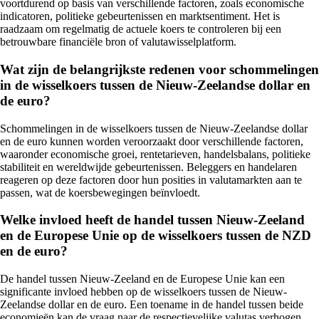
voortdurend op basis van verschillende factoren, zoals economische
indicatoren, politieke gebeurtenissen en marktsentiment. Het is
raadzaam om regelmatig de actuele koers te controleren bij een
betrouwbare financiële bron of valutawisselplatform.
Wat zijn de belangrijkste redenen voor schommelingen
in de wisselkoers tussen de Nieuw-Zeelandse dollar en
de euro?
Schommelingen in de wisselkoers tussen de Nieuw-Zeelandse dollar
en de euro kunnen worden veroorzaakt door verschillende factoren,
waaronder economische groei, rentetarieven, handelsbalans, politieke
stabiliteit en wereldwijde gebeurtenissen. Beleggers en handelaren
reageren op deze factoren door hun posities in valutamarkten aan te
passen, wat de koersbewegingen beïnvloedt.
Welke invloed heeft de handel tussen Nieuw-Zeeland
en de Europese Unie op de wisselkoers tussen de NZD
en de euro?
De handel tussen Nieuw-Zeeland en de Europese Unie kan een
significante invloed hebben op de wisselkoers tussen de Nieuw-
Zeelandse dollar en de euro. Een toename in de handel tussen beide
economieën kan de vraag naar de respectievelijke valutas verhogen,