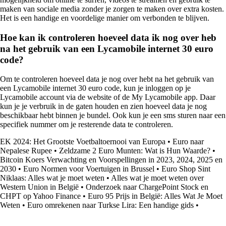
maken van sociale media zonder je zorgen te maken over extra kosten.
Het is een handige en voordelige manier om verbonden te blijven.
Hoe kan ik controleren hoeveel data ik nog over heb
na het gebruik van een Lycamobile internet 30 euro
code?
Om te controleren hoeveel data je nog over hebt na het gebruik van
een Lycamobile internet 30 euro code, kun je inloggen op je
Lycamobile account via de website of de My Lycamobile app. Daar
kun je je verbruik in de gaten houden en zien hoeveel data je nog
beschikbaar hebt binnen je bundel. Ook kun je een sms sturen naar een
specifiek nummer om je resterende data te controleren.
EK 2024: Het Grootste Voetbaltoernooi van Europa
•
Euro naar
Nepalese Rupee
•
Zeldzame 2 Euro Munten: Wat is Hun Waarde?
•
Bitcoin Koers Verwachting en Voorspellingen in 2023, 2024, 2025 en
2030
•
Euro Normen voor Voertuigen in Brussel
•
Euro Shop Sint
Niklaas: Alles wat je moet weten
•
Alles wat je moet weten over
Western Union in België
•
Onderzoek naar ChargePoint Stock en
CHPT op Yahoo Finance
•
Euro 95 Prijs in België: Alles Wat Je Moet
Weten
•
Euro omrekenen naar Turkse Lira: Een handige gids
•