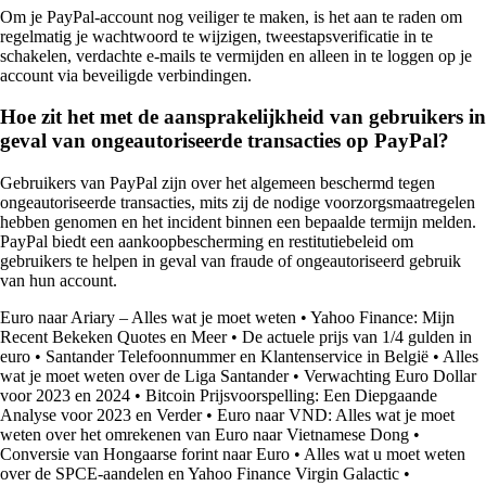
Om je PayPal-account nog veiliger te maken, is het aan te raden om
regelmatig je wachtwoord te wijzigen, tweestapsverificatie in te
schakelen, verdachte e-mails te vermijden en alleen in te loggen op je
account via beveiligde verbindingen.
Hoe zit het met de aansprakelijkheid van gebruikers in
geval van ongeautoriseerde transacties op PayPal?
Gebruikers van PayPal zijn over het algemeen beschermd tegen
ongeautoriseerde transacties, mits zij de nodige voorzorgsmaatregelen
hebben genomen en het incident binnen een bepaalde termijn melden.
PayPal biedt een aankoopbescherming en restitutiebeleid om
gebruikers te helpen in geval van fraude of ongeautoriseerd gebruik
van hun account.
Euro naar Ariary – Alles wat je moet weten
•
Yahoo Finance: Mijn
Recent Bekeken Quotes en Meer
•
De actuele prijs van 1/4 gulden in
euro
•
Santander Telefoonnummer en Klantenservice in België
•
Alles
wat je moet weten over de Liga Santander
•
Verwachting Euro Dollar
voor 2023 en 2024
•
Bitcoin Prijsvoorspelling: Een Diepgaande
Analyse voor 2023 en Verder
•
Euro naar VND: Alles wat je moet
weten over het omrekenen van Euro naar Vietnamese Dong
•
Conversie van Hongaarse forint naar Euro
•
Alles wat u moet weten
over de SPCE-aandelen en Yahoo Finance Virgin Galactic
•