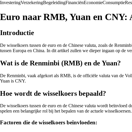
Investering
Verzekering
Begeleiding
Financiën
Economie
Consumptie
Res
Euro naar RMB, Yuan en CNY: Al
Introductie
De wisselkoers tussen de euro en de Chinese valuta, zoals de Renmi
tussen Europa en China. In dit artikel zullen we dieper ingaan op de
Wat is de Renminbi (RMB) en de Yuan?
De Renminbi, vaak afgekort als RMB, is de officiële valuta van de Vol
Yuan is CNY.
Hoe wordt de wisselkoers bepaald?
De wisselkoers tussen de euro en de Chinese valuta wordt beïnvloed do
spelen een belangrijke rol bij het bepalen van de actuele wisselkoersen.
Factoren die de wisselkoers beïnvloeden: