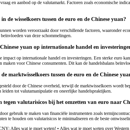
aag en aanbod op de valutamarkt. Factoren zoals economische indicatore
in de wisselkoers tussen de euro en de Chinese yuan?
nnen worden veroorzaakt door verschillende factoren, waaronder econom
het beïnvloeden van deze schommelingen.
 Chinese yuan op internationale handel en investeringe
te impact op internationale handel en investeringen. Een sterke euro k
an maken voor Chinese consumenten. Dit kan de handelsbalans beïnvloe
 en de marktwisselkoers tussen de euro en de Chinese yu
gesteld door de Chinese overheid, terwijl de marktwisselkoers wordt b
n leiden tot valutamanipulatie en oneerlijke handelspraktijken.
 tegen valutarisicos bij het omzetten van euro naar C
door gebruik te maken van financiële instrumenten zoals termijncontrac
en te houden om valutarisicos te minimaliseren en de beste omwisselin
NY: Alles wat je moet weten!
•
Alles wat je moet weten over Weste