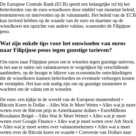
De Europese Centrale Bank (ECB) speelt een belangrijke rol bij het
beïnvloeden van de euro-wisselkoers door middel van monetair beleid,
rentetarieven en interventies op de valutamarkt. Het beleid van de ECB
kan invloed hebben op de waarde van de euro en daarmee op de
wisselkoers ten opzichte van andere valutas, waaronder de Filipijnse
peso.
Wat zijn enkele tips voor het omwisselen van euros
naar Filipijnse pesos tegen gunstige tarieven?
Om euros naar Filipijnse pesos om te wisselen tegen gunstige tarieven,
is het aan te raden om valutakoersen te vergelijken bij verschillende
aanbieders, op de hoogte te blijven van economische ontwikkelingen
die de wisselkoers kunnen beïnvloeden en eventuele verborgen kosten
te vermijden. Het kan ook nuttig zijn om op gunstige momenten te
wachten om de valuta om te wisselen.
De euro: een kijkje in de wereld van de Europese munteenheid
•
Bitcoin Koers in Dollar – Alles Wat Je Moet Weten
•
Alles wat je moet
weten over de Bitcoin prijs in Amerikaanse dollars
•
EuroMillions
Resultaten België – Alles Wat Je Moet Weten!
•
Alles wat je moet
weten over Google Finance
•
Alles wat je moet weten over Ath Stock
•
Alles wat je moet weten over valutaomrekeners
•
Alles wat u moet
weten over de Bitcoin koers en waarde
•
Conversie van Dollars naar