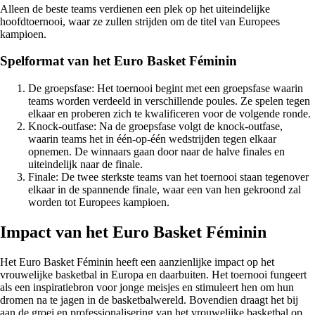
Alleen de beste teams verdienen een plek op het uiteindelijke
hoofdtoernooi, waar ze zullen strijden om de titel van Europees
kampioen.
Spelformat van het Euro Basket Féminin
De groepsfase: Het toernooi begint met een groepsfase waarin
teams worden verdeeld in verschillende poules. Ze spelen tegen
elkaar en proberen zich te kwalificeren voor de volgende ronde.
Knock-outfase: Na de groepsfase volgt de knock-outfase,
waarin teams het in één-op-één wedstrijden tegen elkaar
opnemen. De winnaars gaan door naar de halve finales en
uiteindelijk naar de finale.
Finale: De twee sterkste teams van het toernooi staan tegenover
elkaar in de spannende finale, waar een van hen gekroond zal
worden tot Europees kampioen.
Impact van het Euro Basket Féminin
Het Euro Basket Féminin heeft een aanzienlijke impact op het
vrouwelijke basketbal in Europa en daarbuiten. Het toernooi fungeert
als een inspiratiebron voor jonge meisjes en stimuleert hen om hun
dromen na te jagen in de basketbalwereld. Bovendien draagt het bij
aan de groei en professionalisering van het vrouwelijke basketbal op