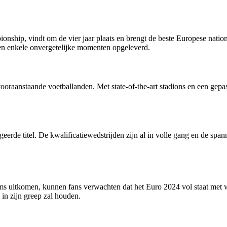
hip, vindt om de vier jaar plaats en brengt de beste Europese nation
heen enkele onvergetelijke momenten opgeleverd.
oraanstaande voetballanden. Met state-of-the-art stadions en een gepas
eerde titel. De kwalificatiewedstrijden zijn al in volle gang en de sp
eams uitkomen, kunnen fans verwachten dat het Euro 2024 vol staat met
in zijn greep zal houden.