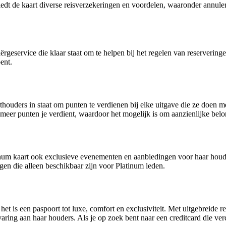
iedt de kaart diverse reisverzekeringen en voordelen, waaronder annul
eservice die klaar staat om te helpen bij het regelen van reserveringen
ent.
uders in staat om punten te verdienen bij elke uitgave die ze doen 
meer punten je verdient, waardoor het mogelijk is om aanzienlijke belo
inum kaart ook exclusieve evenementen en aanbiedingen voor haar houder
gen die alleen beschikbaar zijn voor Platinum leden.
het is een paspoort tot luxe, comfort en exclusiviteit. Met uitgebreid
ring aan haar houders. Als je op zoek bent naar een creditcard die ve