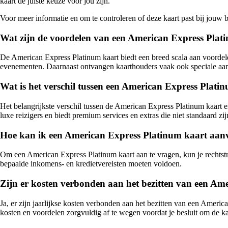
kaart de juiste keuze voor jou zijn.
Voor meer informatie en om te controleren of deze kaart past bij jouw 
Wat zijn de voordelen van een American Express Plat
De American Express Platinum kaart biedt een breed scala aan voordel
evenementen. Daarnaast ontvangen kaarthouders vaak ook speciale aanb
Wat is het verschil tussen een American Express Plati
Het belangrijkste verschil tussen de American Express Platinum kaart en
luxe reizigers en biedt premium services en extras die niet standaard zij
Hoe kan ik een American Express Platinum kaart aan
Om een American Express Platinum kaart aan te vragen, kun je rechtst
bepaalde inkomens- en kredietvereisten moeten voldoen.
Zijn er kosten verbonden aan het bezitten van een Am
Ja, er zijn jaarlijkse kosten verbonden aan het bezitten van een Ameri
kosten en voordelen zorgvuldig af te wegen voordat je besluit om de ka