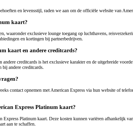
behoeften en levensstijl, raden we aan om de officiële website van Ame
inum kaart?
en, waaronder exclusieve lounge toegang op luchthavens, reisverzeker
iedingen en kortingen bij partnerbedrijven.
num kaart en andere creditcards?
 andere creditcards is het exclusieve karakter en de uitgebreide voorde
n bij andere creditcards.
vragen?
reeks contact opnemen met American Express via hun website of telefon
erican Express Platinum kaart?
can Express Platinum kaart. Deze kosten kunnen variëren afhankelijk va
art aan te schaffen.