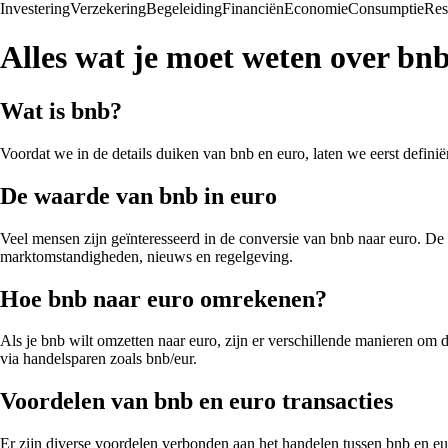
Investering
Verzekering
Begeleiding
Financiën
Economie
Consumptie
Res
Alles wat je moet weten over bnb
Wat is bnb?
Voordat we in de details duiken van bnb en euro, laten we eerst defini
De waarde van bnb in euro
Veel mensen zijn geïnteresseerd in de conversie van bnb naar euro. De
marktomstandigheden, nieuws en regelgeving.
Hoe bnb naar euro omrekenen?
Als je bnb wilt omzetten naar euro, zijn er verschillende manieren om 
via handelsparen zoals bnb/eur.
Voordelen van bnb en euro transacties
Er zijn diverse voordelen verbonden aan het handelen tussen bnb en eu