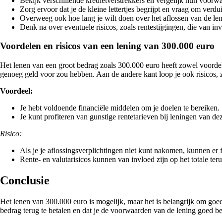
Bekijk verschillende kredietverstrekkers en vergelijk hun voorw
Zorg ervoor dat je de kleine lettertjes begrijpt en vraag om verduide
Overweeg ook hoe lang je wilt doen over het aflossen van de len
Denk na over eventuele risicos, zoals rentestijgingen, die van in
Voordelen en risicos van een lening van 300.000 euro
Het lenen van een groot bedrag zoals 300.000 euro heeft zowel voordelen 
genoeg geld voor zou hebben. Aan de andere kant loop je ook risicos, 
Voordeel:
Je hebt voldoende financiële middelen om je doelen te bereiken.
Je kunt profiteren van gunstige rentetarieven bij leningen van d
Risico:
Als je je aflossingsverplichtingen niet kunt nakomen, kunnen er 
Rente- en valutarisicos kunnen van invloed zijn op het totale teru
Conclusie
Het lenen van 300.000 euro is mogelijk, maar het is belangrijk om goed
bedrag terug te betalen en dat je de voorwaarden van de lening goed be