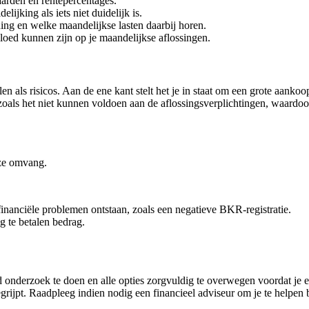
aarden en rentepercentages.
lijking als iets niet duidelijk is.
ing en welke maandelijkse lasten daarbij horen.
vloed kunnen zijn op je maandelijkse aflossingen.
als risicos. Aan de ene kant stelt het je in staat om een grote aankoop 
zoals het niet kunnen voldoen aan de aflossingsverplichtingen, waardoo
eze omvang.
financiële problemen ontstaan, zoals een negatieve BKR-registratie.
g te betalen bedrag.
 onderzoek te doen en alle opties zorgvuldig te overwegen voordat je ee
grijpt. Raadpleeg indien nodig een financieel adviseur om je te helpen 