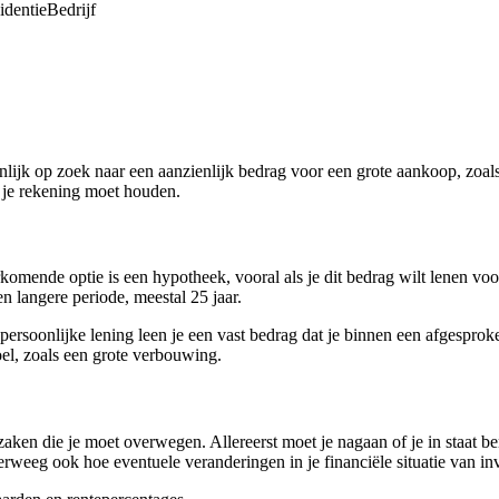
identie
Bedrijf
jnlijk op zoek naar een aanzienlijk bedrag voor een grote aankoop, zoa
e je rekening moet houden.
omende optie is een hypotheek, vooral als je dit bedrag wilt lenen voo
en langere periode, meestal 25 jaar.
ersoonlijke lening leen je een vast bedrag dat je binnen een afgesproke
oel, zoals een grote verbouwing.
zaken die je moet overwegen. Allereerst moet je nagaan of je in staat be
rweeg ook hoe eventuele veranderingen in je financiële situatie van in