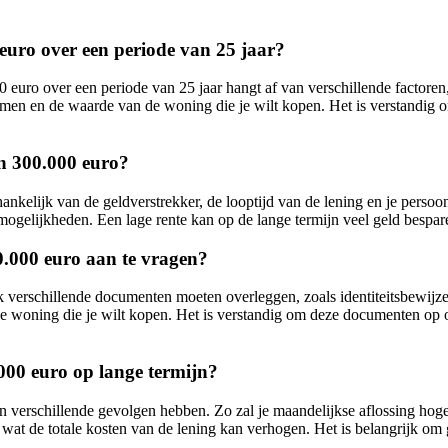
euro over een periode van 25 jaar?
uro over een periode van 25 jaar hangt af van verschillende factoren, z
men en de waarde van de woning die je wilt kopen. Het is verstandig 
an 300.000 euro?
kelijk van de geldverstrekker, de looptijd van de lening en je persoonli
 mogelijkheden. Een lage rente kan op de lange termijn veel geld bespa
.000 euro aan te vragen?
k verschillende documenten moeten overleggen, zoals identiteitsbewijze
de woning die je wilt kopen. Het is verstandig om deze documenten op o
000 euro op lange termijn?
 verschillende gevolgen hebben. Zo zal je maandelijkse aflossing hoger
te, wat de totale kosten van de lening kan verhogen. Het is belangrijk o